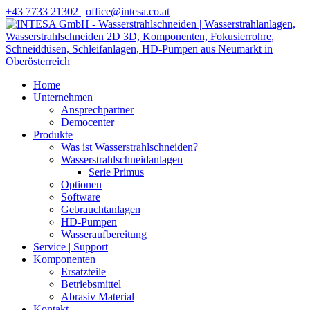
+43 7733 21302
|
office@​intesa.co.at
Home
Unternehmen
Ansprechpartner
Democenter
Produkte
Was ist Wasserstrahlschneiden?
Wasserstrahlschneidanlagen
Serie Primus
Optionen
Software
Gebrauchtanlagen
HD-Pumpen
Wasseraufbereitung
Service | Support
Komponenten
Ersatzteile
Betriebsmittel
Abrasiv Material
Kontakt