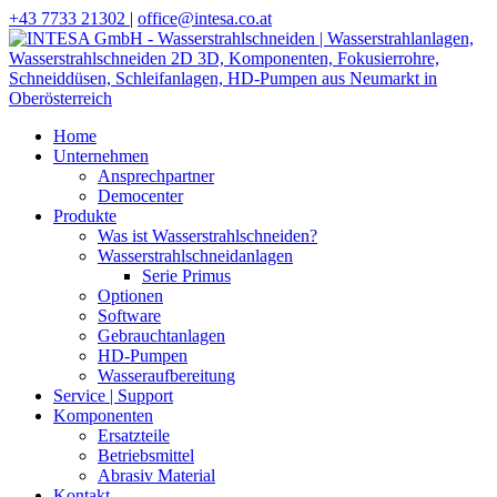
+43 7733 21302
|
office@​intesa.co.at
Home
Unternehmen
Ansprechpartner
Democenter
Produkte
Was ist Wasserstrahlschneiden?
Wasserstrahlschneidanlagen
Serie Primus
Optionen
Software
Gebrauchtanlagen
HD-Pumpen
Wasseraufbereitung
Service | Support
Komponenten
Ersatzteile
Betriebsmittel
Abrasiv Material
Kontakt