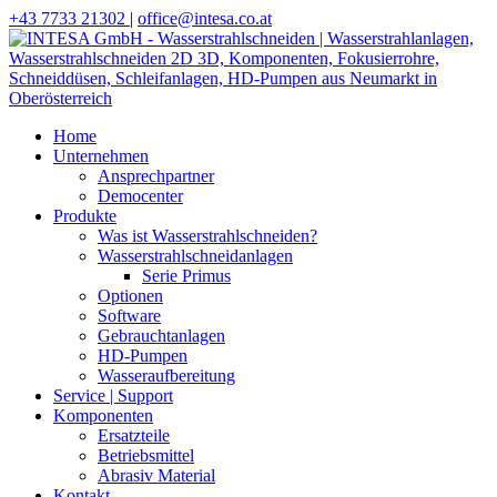
+43 7733 21302
|
office@​intesa.co.at
Home
Unternehmen
Ansprechpartner
Democenter
Produkte
Was ist Wasserstrahlschneiden?
Wasserstrahlschneidanlagen
Serie Primus
Optionen
Software
Gebrauchtanlagen
HD-Pumpen
Wasseraufbereitung
Service | Support
Komponenten
Ersatzteile
Betriebsmittel
Abrasiv Material
Kontakt